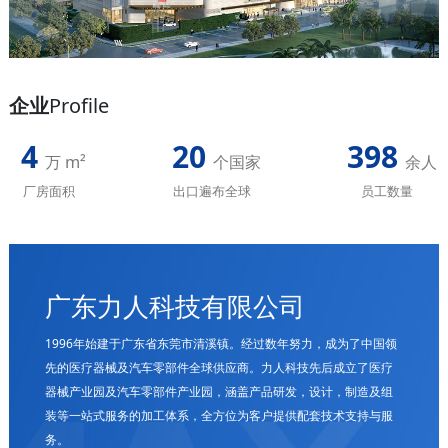
企业
Profile
4
20
400
万 m²
个国家
余人
厂房面积
出口遍布全球
员工数量
广东力人科技有限公司
1996年始建于广东省东莞市清溪镇。经过数年努力，成为了中国领
先的医疗器械及汽车零部件全球供应商。力人科技先后成立了医疗
器械产业园及汽车零部件产业园，涵盖产品研发，设计，制造及组
装等一站式服务的加工体系，全方位为客户提供配套技术支持与服
务。