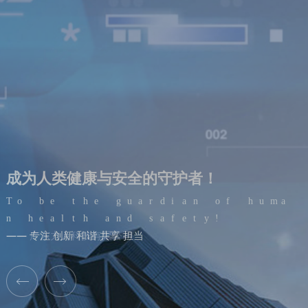
类
健
康
务
与
服
安
式
站
一
全
球
化
全
的
守
护
者
！
b
e
E
t
h
L
A
B
G
L
O
e
g
u
a
r
d
i
a
n
o
f
h
u
m
a
n
h
e
a
l
t
h
a
n
d
s
a
f
e
t
y
!
—— 广东力人科技有限公司
—— 专注 创新 和谐 共享 担当